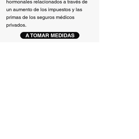
hormonales relacionados a través de
un aumento de los impuestos y las
primas de los seguros médicos
privados.
A TOMAR MEDIDAS
Health Not Harm MD
PO Box 599,
Fallston, MD 21047
Pagado por la autoridad del Comité de Emisión